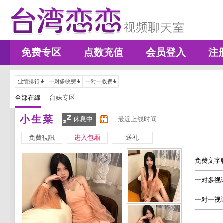
免费专区
点数充值
会员登入
注
业绩排行
一对多收费
一对一收费
全部在線
台妹专区
小生菜
休息中
最近上线时间 :
免費視訊
进入包厢
送礼
免费文字聊
一对多视
一对一视